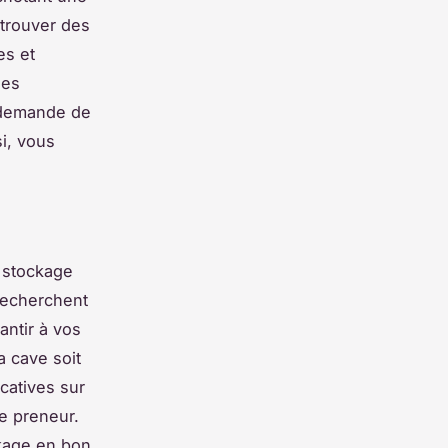
 trouver des
es et
des
a demande de
i, vous
 stockage
 recherchent
antir à vos
a cave soit
catives sur
e preneur.
ckage en bon