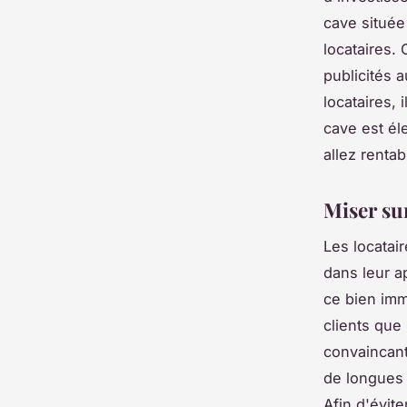
cave située
locataires.
publicités 
locataires,
cave est él
allez rentab
Miser sur
Les locata
dans leur a
ce bien immo
clients que 
convaincant
de longues 
Afin d'évit