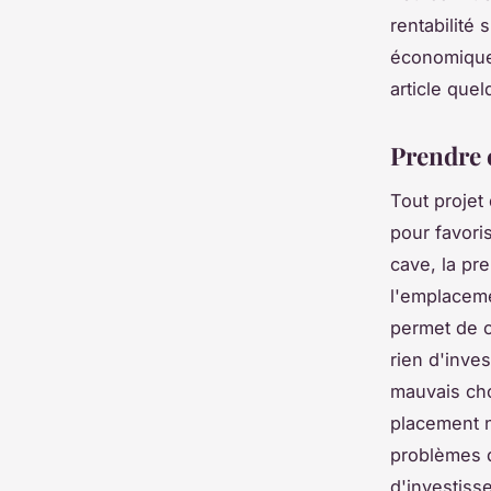
rentabilité
économique,
article que
Prendre 
Tout projet 
pour favori
cave, la pr
l'emplaceme
permet de ca
rien d'inves
mauvais cho
placement n
problèmes d
d'investiss