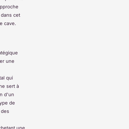
 approche
 dans cet
de cave.
ratégique
ter une
al qui
ne sert à
on d'un
type de
 des
achetant une