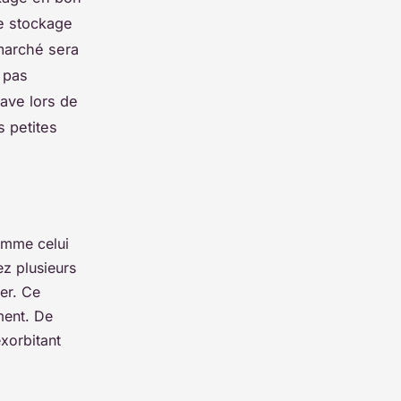
de stockage
 marché sera
t pas
cave lors de
s petites
omme celui
ez plusieurs
ter. Ce
ment. De
exorbitant