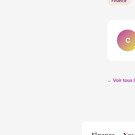
Finance
C
← Voir tous 
Finance — Nos 