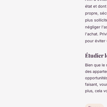
état et don
propre, séc
plus sollici
négliger l'a
l'achat. Pri
pour éviter 
Étudier l
Bien que le
des apparte
opportunités
faisant, vo
plus, cela v