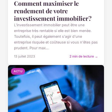
Comment maximiser le
rendement de votre
investissement immobilier ?
L'investissement immobilier peut être une
entreprise très rentable si elle est bien menée.
Toutefois, il peut également s'agir d'une
entreprise risquée et coûteuse si vous n'êtes pas
prudent. Pour max...
13 juillet 2023
2 min de lecture →
ACTU