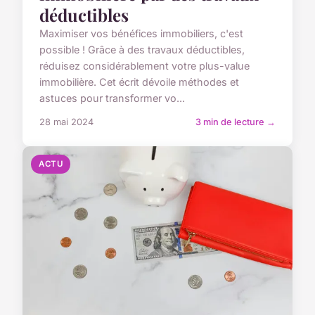
déductibles
Maximiser vos bénéfices immobiliers, c'est
possible ! Grâce à des travaux déductibles,
réduisez considérablement votre plus-value
immobilière. Cet écrit dévoile méthodes et
astuces pour transformer vo...
28 mai 2024
3 min de lecture →
ACTU