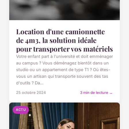
Location d'une camionnette
de 4m3, la solution idéale
pour transporter vos matériels
Votre enfant part à l'université et doit emménager
au campus ? Vous déménagez bientôt dans un
studio ou un appartement de type T1 ? Où êtes-
vous un artisan qui transporte souvent des tas
d'outils ? Da...
25 octobre 2024
3 min de lecture →
ACTU