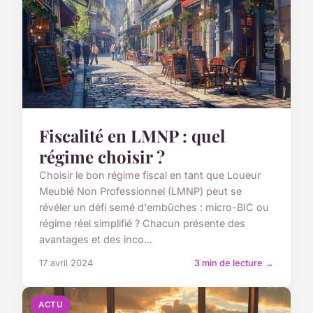
Fiscalité en LMNP : quel
régime choisir ?
Choisir le bon régime fiscal en tant que Loueur
Meublé Non Professionnel (LMNP) peut se
révéler un défi semé d'embûches : micro-BIC ou
régime réel simplifié ? Chacun présente des
avantages et des inco...
17 avril 2024
3 min de lecture →
ACTU