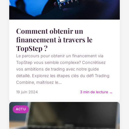
Comment obtenir un
financement à travers le
TopStep ?
Le parcours pour obtenir un financement via
TopStep vous semble complexe? Concrétisez
vos ambitions de trading avec notre guide
détaillé. Explorez les étapes clés du défi Trading
Combine, maîtrisez le...
19 juin 2024
3 min de lecture →
ACTU